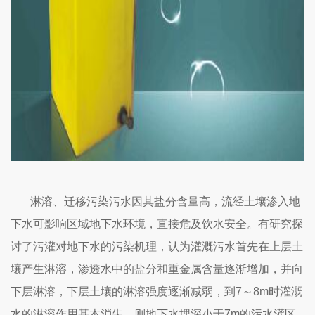
淋溶、迁移污染污水因其盐分含量高，流经土壤渗入地
下水可影响区域地下水环境，直接危及饮水安全。有研究探
讨了污灌对地下水的污染机理，认为灌溉污水首先在上层土
壤产生淋溶，渗透水中的盐分和重金属含量逐渐增加，并向
下层淋溶，下层土壤的淋溶强度逐渐减弱，到7～8m时灌溉
水的淋溶作用基本消失，则地下水埋深小于7m的污水灌区