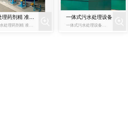
水处理药剂精 准投加设备
一体式污水处理设备
西安水处理药剂精 准投加设备我公司可根据用户需求，成套提供混凝剂、助凝剂、消 毒剂、除磷剂、活性炭、高锰酸钾等水处理药剂投加设备的设计、制作和安装调试服务。具有自动化程度高，操作安全便捷，运行稳定可靠，综
一体式污水处理设备我公司针对分散型污水排放特点，研发设计出一种新型一体式污水处理设备，适用于分散型污水的处理。该设备是以**生化处理为核心，集生化处理、沉淀、过滤、**等处理单元为一体，处理后水质达到
 毒剂（益维菌）
益维磷