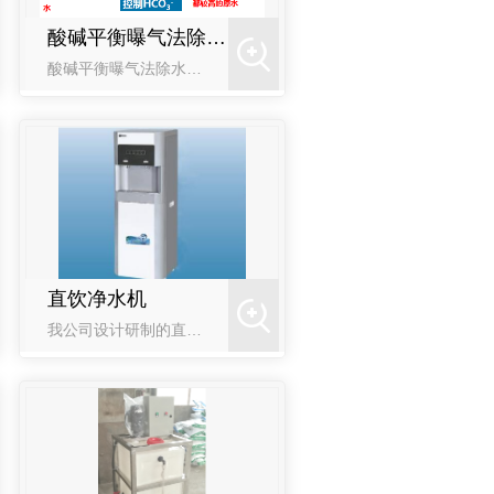
酸碱平衡曝气法除水垢设备（构筑物）
酸碱平衡曝气法除水垢设备（构筑物）工艺是我司与西安建筑科技大学共同研发，具有完全自主知识产权的新型技术，针对传统水垢控制工艺以去除水中溶解钙镁离子为主，该工艺保留了针对人体有益的钙镁离子，水烧开后清澈
直饮净水机
我公司设计研制的直饮净水机，通过过滤系统净化水质，消除供水过程中的二次污染，将市政自来水净化至符合全 国标准的直饮水，全方位解决公共场所及家庭的饮水安全问题。产品优势选择多样：可选择内置UF超滤、NF纳