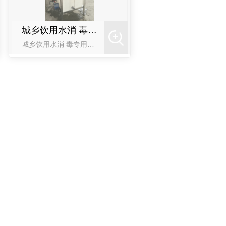
城乡饮用水消 毒专用设备
城乡饮用水消 毒专用设备 我公司针对城乡水质消 毒问题，研究设计出一款小型一体化饮用水消 毒专用设备。该设备可安装在供水站、供水泵房内，满足100m3/d-1000m3/d的消 毒需求。设备组成该设备由溶