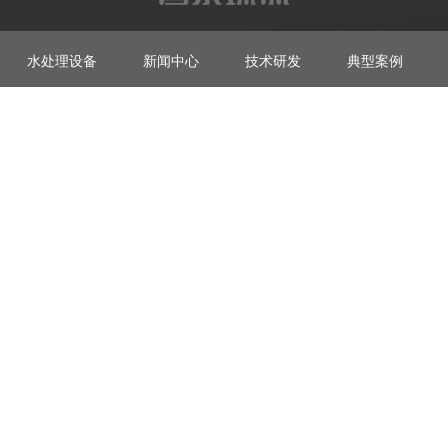
水处理设备
新闻中心
技术研发
典型案例
安益维普泰环保股份有限公司 版权所有
区丈八五路高科尚都.摩卡大厦1幢33层
RSS
XML
网站地图
.com
城市分站
：
陕西
西安
理,水处理药剂,西安除磷剂,西安水处理设备欢迎前来咨询！