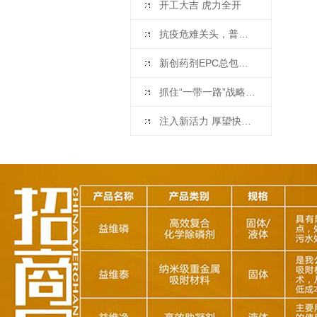
开工大吉 虎力全开
抗疫危难关头，普泰环保来了
新创药剂EPC总包模式，再迎项目签约
抓住“一带一路”战略机遇 开拓创新深耕水务市场
注入新活力 厚望快成长—普泰环保新员工入职培训