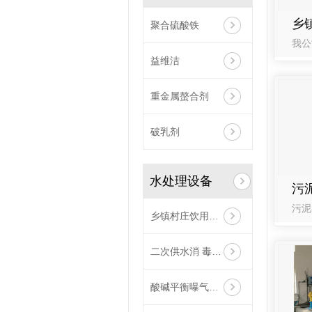
聚合硫酸铁
益维洁
重金属螯合剂
破乳剂
水处理设备
污
污泥
乡镇村庄饮用水消 毒专用装置
二次供水消 毒精 准投加装置
酸碱平衡曝气法除水垢设备（构筑物）