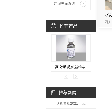
污泥界面系统
推荐产品
高 效助凝剂(益维净)
专用消
推荐新闻
认真复盘2021，谋划布局2022